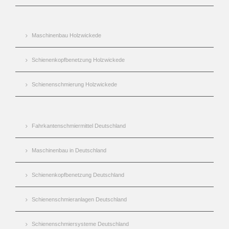
Maschinenbau Holzwickede
Schienenkopfbenetzung Holzwickede
Schienenschmierung Holzwickede
Fahrkantenschmiermittel Deutschland
Maschinenbau in Deutschland
Schienenkopfbenetzung Deutschland
Schienenschmieranlagen Deutschland
Schienenschmiersysteme Deutschland