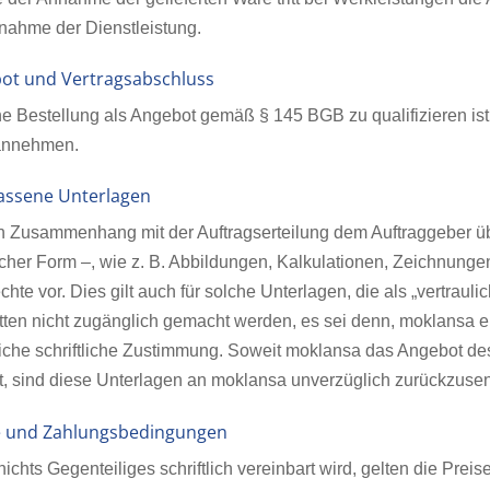
ahme der Dienstleistung.
bot und Vertragsabschluss
ne Bestellung als Angebot gemäß § 145 BGB zu qualifizieren is
annehmen.
lassene Unterlagen
in Zusammenhang mit der Auftragserteilung dem Auftraggeber ü
scher Form –, wie z. B. Abbildungen, Kalkulationen, Zeichnunge
hte vor. Dies gilt auch für solche Unterlagen, die als „vertrau
itten nicht zugänglich gemacht werden, es sei denn, moklansa e
iche schriftliche Zustimmung. Soweit moklansa das Angebot des 
, sind diese Unterlagen an moklansa unverzüglich zurückzuse
se und Zahlungsbedingungen
nichts Gegenteiliges schriftlich vereinbart wird, gelten die Pr