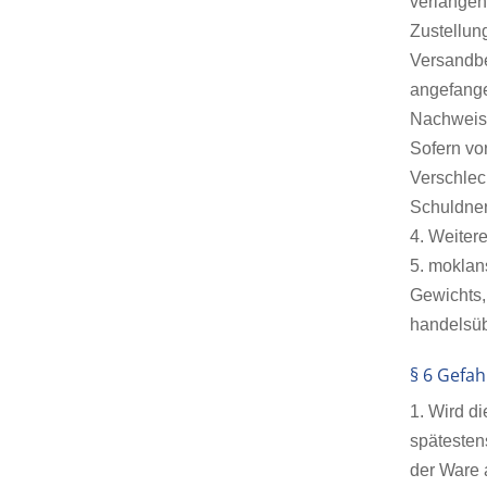
verlangen
Zustellun
Versandbe
angefange
Nachweis 
Sofern vo
Verschlec
Schuldner
4. Weiter
5. moklan
Gewichts,
handelsüb
§ 6 Gefa
1. Wird d
spätesten
der Ware 