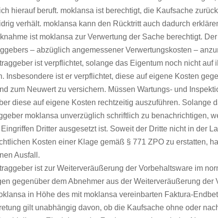
ich hierauf beruft. moklansa ist berechtigt, die Kaufsache zur
idrig verhält. moklansa kann den Rücktritt auch dadurch erklä
nahme ist moklansa zur Verwertung der Sache berechtigt. Der V
aggebers – abzüglich angemessener Verwertungskosten – anzu
traggeber ist verpflichtet, solange das Eigentum noch nicht auf
. Insbesondere ist er verpflichtet, diese auf eigene Kosten ge
nd zum Neuwert zu versichern. Müssen Wartungs- und Inspektio
ber diese auf eigene Kosten rechtzeitig auszuführen. Solange 
aggeber moklansa unverzüglich schriftlich zu benachrichtigen, 
Eingriffen Dritter ausgesetzt ist. Soweit der Dritte nicht in der 
chtlichen Kosten einer Klage gemäß § 771 ZPO zu erstatten, haf
nen Ausfall.
ftraggeber ist zur Weiterveräußerung der Vorbehaltsware im nor
en gegenüber dem Abnehmer aus der Weiterveräußerung der Vor
moklansa in Höhe des mit moklansa vereinbarten Faktura-Endbet
retung gilt unabhängig davon, ob die Kaufsache ohne oder nach 