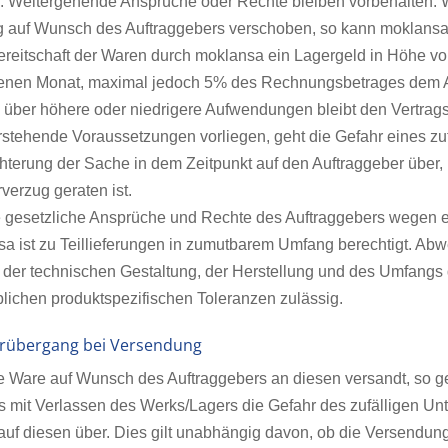
. Weitergehende Ansprüche oder Rechte bleiben vorbehalten. Wi
g auf Wunsch des Auftraggebers verschoben, so kann moklansa
reitschaft der Waren durch moklansa ein Lagergeld in Höhe v
nen Monat, maximal jedoch 5% des Rechnungsbetrages dem Au
über höhere oder niedrigere Aufwendungen bleibt den Vertrags
rstehende Voraussetzungen vorliegen, geht die Gefahr eines zuf
hterung der Sache in dem Zeitpunkt auf den Auftraggeber über,
verzug geraten ist.
e gesetzliche Ansprüche und Rechte des Auftraggebers wegen ei
sa ist zu Teillieferungen in zumutbarem Umfang berechtigt. Ab
 der technischen Gestaltung, der Herstellung und des Umfangs d
lichen produktspezifischen Toleranzen zulässig.
hrübergang bei Versendung
ie Ware auf Wunsch des Auftraggebers an diesen versandt, so g
s mit Verlassen des Werks/Lagers die Gefahr des zufälligen Un
auf diesen über. Dies gilt unabhängig davon, ob die Versendung