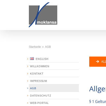
Zum
Inhalt
springen
Startseite
AGB
ENGLISH
AL
WILLKOMMEN
KONTAKT
IMPRESSUM
Allg
AGB
DATENSCHUTZ
§ 1 Gelt
WEB-PORTAL