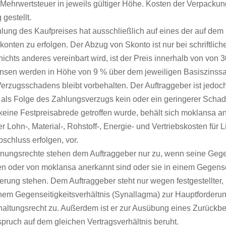
 Mehrwertsteuer in jeweils gültiger Höhe. Kosten der Verpacku
gestellt.
hlung des Kaufpreises hat ausschließlich auf eines der auf dem
konten zu erfolgen. Der Abzug von Skonto ist nur bei schriftlic
 nichts anderes vereinbart wird, ist der Preis innerhalb von vo
nsen werden in Höhe von 9 % über dem jeweiligen Basiszinssa
erzugsschadens bleibt vorbehalten. Der Auftraggeber ist jedoc
als Folge des Zahlungsverzugs kein oder ein geringerer Schade
 keine Festpreisabrede getroffen wurde, behält sich moklans
r Lohn-, Material-, Rohstoff-, Energie- und Vertriebskosten für
schluss erfolgen, vor.
hnungsrechte stehen dem Auftraggeber nur zu, wenn seine Gegena
ten oder von moklansa anerkannt sind oder sie in einem Gegense
erung stehen. Dem Auftraggeber steht nur wegen festgestellter,
inem Gegenseitigkeitsverhältnis (Synallagma) zur Hauptforder
altungsrecht zu. Außerdem ist er zur Ausübung eines Zurückbeh
ruch auf dem gleichen Vertragsverhältnis beruht.