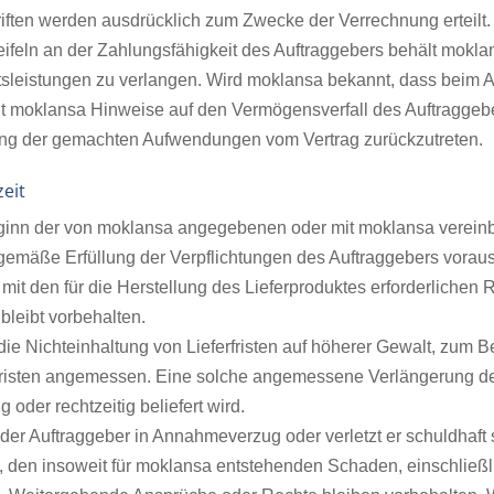
riften werden ausdrücklich zum Zwecke der Verrechnung erteilt.
eifeln an der Zahlungsfähigkeit des Auftraggebers behält mokla
tsleistungen zu verlangen. Wird moklansa bekannt, dass beim Au
lt moklansa Hinweise auf den Vermögensverfall des Auftraggeber
g der gemachten Aufwendungen vom Vertrag zurückzutreten.
zeit
ginn der von moklansa angegebenen oder mit moklansa vereinbart
emäße Erfüllung der Verpflichtungen des Auftraggebers vorau
it den für die Herstellung des Lieferproduktes erforderlichen R
bleibt vorbehalten.
die Nichteinhaltung von Lieferfristen auf höherer Gewalt, zum Be
Fristen angemessen. Eine solche angemessene Verlängerung der L
ig oder rechtzeitig beliefert wird.
der Auftraggeber in Annahmeverzug oder verletzt er schuldhaft s
t, den insoweit für moklansa entstehenden Schaden, einschließ