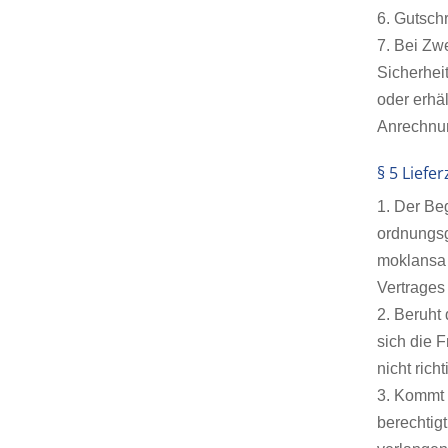
6. Gutsch
7. Bei Zw
Sicherhei
oder erhä
Anrechnun
§ 5 Liefer
1. Der Be
ordnungsg
moklansa m
Vertrages 
2. Beruht 
sich die 
nicht richt
3. Kommt 
berechtig