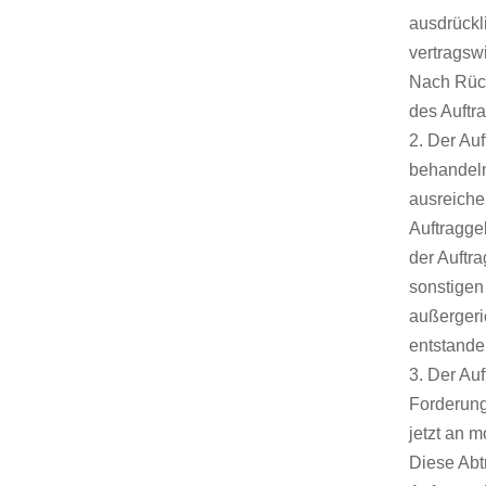
ausdrückl
vertragsw
Nach Rück
des Auftr
2. Der Auf
behandeln
ausreiche
Auftragge
der Auftr
sonstigen 
außergeri
entstande
3. Der Au
Forderung
jetzt an 
Diese Abt