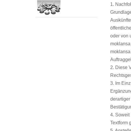
1. Nachfo
Grundlage
Auskünfte
öffentlic
oder von 
moklansa 
moklansa 
Auftragge
2. Diese 
Rechtsges
3. Im Ein
Ergänzung
derartiger
Bestätig
4. Soweit
Textform 
5. Anstel