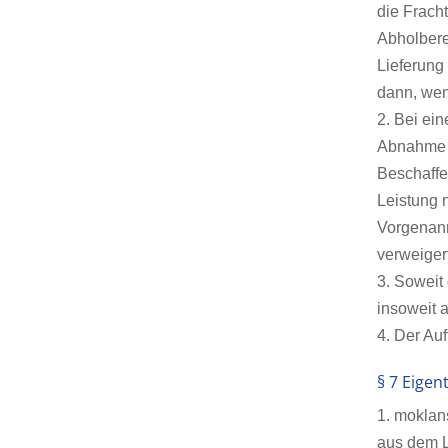
die Frach
Abholbere
Lieferung
dann, wen
2. Bei ei
Abnahme d
Beschaffe
Leistung 
Vorgenann
verweiger
3. Soweit
insoweit a
4. Der Au
§ 7 Eige
1. moklan
aus dem Li