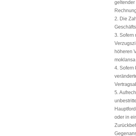
geltender
Rechnung 
2. Die Za
Geschäfts
3. Sofern
Verzugszi
höheren V
moklansa 
4. Sofern
veränderte
Vertragsab
5. Aufrec
unbestrit
Hauptford
oder in e
Zurückbeh
Gegenansp