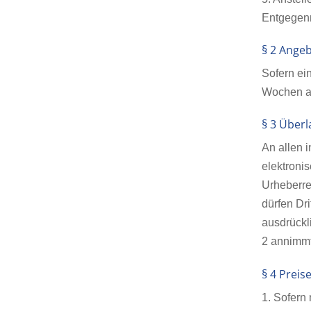
Entgegenn
§ 2 Ange
Sofern ei
Wochen 
§ 3 Über
An allen 
elektroni
Urheberrec
dürfen Dr
ausdrückl
2 annimmt
§ 4 Prei
1. Sofern 