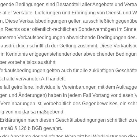
lgende Bedingungen sind Bestandteil aller Angebote und Ver
 aller Verkäufe, Lieferungen und Erbringung von Dienst- und W
n. Diese Verkaufsbedingungen gelten ausschließlich gegenübe
hen Rechts oder öffentlich-rechtlichen Sondervermögen im Sin
unseren Verkaufsbedingungen abweichende Bedingungen des A
ausdrücklich schriftlich der Geltung zustimmt. Diese Verkauf
in Kenntnnis entgegenstehender oder abweichender Bedingung
ber vorbehaltslos ausführt.
Verkaufsbedingungen gelten auch für alle zukünftigen Geschäfte
chäfte verwandter Art handelt.
zelfall getroffene, individuelle Vereinbarungen mit dem Auftrag
en und Änderungen) haben in jedem Fall Vorrang vor diesen V
 Vereinbarungen ist, vorbehaltlich des Gegenbeweises, ein schrif
ung von moklansa maßgebend.
 Erklärungen nach diesen Geschäftsbedingungen schriftlich zu e
gemäß § 126 b BGB gewahrt.
le der Annahme der gelieferten Ware tritt bei Werkleistungen di