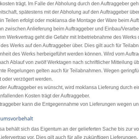
tkosten trägt. Im Falle der Abholung durch den Auftraggeber geh
itschaft, spätestens mit der Abholung auf den Auftraggeber über
 in Teilen erfolgt oder moklansa die Montage der Ware beim Auf
n zwischen Anlieferung beim Auftraggeber und Einbau/Verarbei
nem Werkvertrag geht die Gefahr mit Inbetriebnahme des Werks 
es Werks auf den Auftraggeber über. Dies gilt auch für Teilab
nheit des Werks herbeigeführt werden können. Wird vom Auftrag
nach Ablauf von zwölf Werktagen nach schriftlicher Mitteilung ü
te Regelungen gelten auch für Teilabnahmen. Wegen geringfü
t oder verzögert werden.
 der Auftraggeber es wünscht, wird moklansa Lieferung durch e
nfallenden Kosten trägt der Auftraggeber.
ftraggeber kann die Entgegennahme von Lieferungen wegen une
ntumsvorbehalt
sa behält sich das Eigentum an der gelieferten Sache bis zur v
efervertrag vor. Dies gilt auch für alle zukünftigen Lieferungen