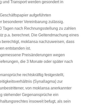
ng und Transport werden gesondert in
 Geschäftspapier aufgeführten
her besonderer Vereinbarung zulässig.
n 30 Tagen nach Rechnungsstellung zu zahlen
tz p.a. berechnet. Die Geltendmachung eines
h berechtigt, moklansa nachzuweisen, dass
n entstanden ist.
a angemessene Preisänderungen wegen
 Lieferungen, die 3 Monate oder später nach
nsprüche rechtskräftig festgestellt,
itigkeitsverhältnis (Synallagma) zur
 unbestrittener, von moklansa anerkannter
ung stehender Gegenansprüche ein
altungsrechtes insoweit befugt, als sein