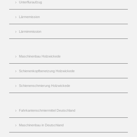
Unterfluraufzug
Lärmemission
Lärmimmission
Maschinenbau Holzwickede
Schienenkopfbenetzung Holzwickede
Schienenschmierung Holzwickede
Fahrkantenschmiermittel Deutschland
Maschinenbau in Deutschland